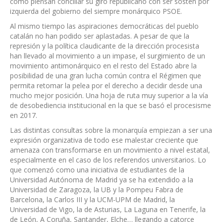
como piensan conciliar su giro republicano con ser sostén por
izquierda del gobierno del siempre monárquico PSOE.
Al mismo tiempo las aspiraciones democráticas del pueblo
catalán no han podido ser aplastadas. A pesar de que la
represión y la política claudicante de la dirección procesista
han llevado al movimiento a un impase, el surgimiento de un
movimiento antimonárquico en el resto del Estado abre la
posibilidad de una gran lucha común contra el Régimen que
permita retomar la pelea por el derecho a decidir desde una
mucho mejor posición. Una hoja de ruta muy superior a la vía
de desobediencia institucional en la que se basó el procesisme
en 2017.
Las distintas consultas sobre la monarquía empiezan a ser una
expresión organizativa de todo ese malestar creciente que
amenaza con transformarse en un movimiento a nivel estatal,
especialmente en el caso de los referendos universitarios. Lo
que comenzó como una iniciativa de estudiantes de la
Universidad Autónoma de Madrid ya se ha extendido a la
Universidad de Zaragoza, la UB y la Pompeu Fabra de
Barcelona, la Carlos III y la UCM-UPM de Madrid, la
Universidad de Vigo, la de Asturias, La Laguna en Tenerife, la
de León, A Coruña, Santander, Elche… llegando a catorce