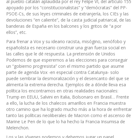
al pueblo catalán aplaudida por el rey Felipe VI, del artículo 155
apoyado por los “constitucionalistas” y “demócratas” del PP-
PSOE-Cs, de sus leyes criminales de extranjería, los CIEs y las
devoluciones “en caliente”, de la casta judicial patriarcal, de las
banderas de España en los balcones y los gritos de “a por
ellos”, etc.
Para frenar a Vox y su ideario racista, misógino, xenófobo y
españolista es necesario construir una gran fuerza social en
las calles que le dé respuesta. La pretensión de Unidos
Podemos de que esperemos a las elecciones para conseguir
un “gobierno progresista” con el mismo partido que asume
parte de agenda Vox -en especial contra Catalunya- solo
puede sembrar la desmoralización y el desencanto del que se
alimenta la extrema derecha. Ejemplos de a dónde lleva esa
política los encontramos en otras realidades nacionales:
Trump en EEUU, Salvini en Italia, Bolsonaro en Brasil… Frente
a ello, la lucha de los chalecos amarillos en Francia muestra
otro camino que ha logrado mucho más a la hora de enfrentar
tanto las políticas neoliberales de Macron como el ascenso de
Marine Le Pen de lo que lo ha hecho la Francia Insumisa de
Melenchon.
Los y las jóvenes podemos y debemos jugar un papel