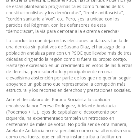
la extrema derecha. Desde el PSOE hasta Unidos Podemos ya
se están planteando programas tales como “unidad de los
constitucionalistas y los demócratas”, “frente antifascista”,
“cordón sanitario a Vox”, etc. Pero, ¿es la unidad con los
partidos del Régimen, con los defensores de esta
“democracia”, la vía para derrotar a la extrema derecha?
La conclusión que dejaron las elecciones andaluzas fue la de
una derrota sin paliativos de Susana Díaz, el hartazgo de la
población andaluza para con un PSOE que llevaba más de tres
décadas dirigiendo la región como si fuera su propio cortijo.
Hartazgo expresado en un crecimiento en votos de las fuerzas
de derecha, pero sobretodo y principalmente en una
elevadísima abstención por parte de los que no querían seguir
apoyando un gobierno que representaba la corrupción más
estructural y los recortes en derechos y prestaciones sociales.
Ante el descalabro del Partido Socialista la coalición
encabezada por Teresa Rodríguez, Adelante Andalucía
(Podemos + IU), lejos de capitalizar el descontento por
izquierda, ha experimentado también un retroceso en
centenares de miles de votos. No podía ser de otra manera,
Adelante Andalucía no era percibida como una alternativa sino
como una fuerza que en última instancia iba a facilitar un