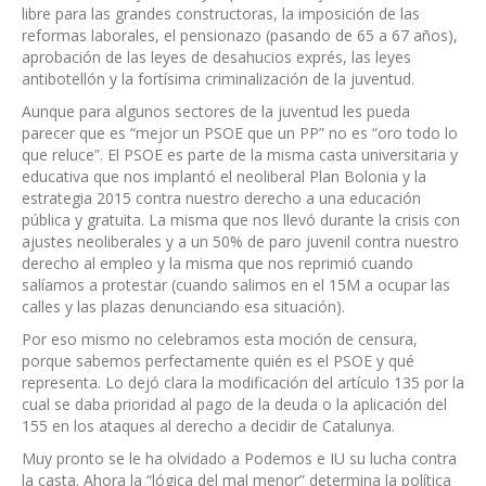
libre para las grandes constructoras, la imposición de las
reformas laborales, el pensionazo (pasando de 65 a 67 años),
aprobación de las leyes de desahucios exprés, las leyes
antibotellón y la fortísima criminalización de la juventud.
Aunque para algunos sectores de la juventud les pueda
parecer que es “mejor un PSOE que un PP” no es “oro todo lo
que reluce”. El PSOE es parte de la misma casta universitaria y
educativa que nos implantó el neoliberal Plan Bolonia y la
estrategia 2015 contra nuestro derecho a una educación
pública y gratuita. La misma que nos llevó durante la crisis con
ajustes neoliberales y a un 50% de paro juvenil contra nuestro
derecho al empleo y la misma que nos reprimió cuando
salíamos a protestar (cuando salimos en el 15M a ocupar las
calles y las plazas denunciando esa situación).
Por eso mismo no celebramos esta moción de censura,
porque sabemos perfectamente quién es el PSOE y qué
representa. Lo dejó clara la modificación del artículo 135 por la
cual se daba prioridad al pago de la deuda o la aplicación del
155 en los ataques al derecho a decidir de Catalunya.
Muy pronto se le ha olvidado a Podemos e IU su lucha contra
la casta. Ahora la “lógica del mal menor” determina la política