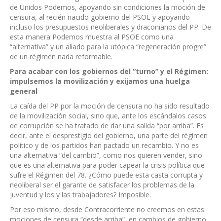
de Unidos Podemos, apoyando sin condiciones la moción de
censura, al recién nacido gobierno del PSOE y apoyando
incluso los presupuestos neoliberales y draconianos del PP. De
esta manera Podemos muestra al PSOE como una
“alternativa” y un aliado para la utópica “regeneración progre”
de un régimen nada reformable.
Para acabar con los gobiernos del “turno” y el Régimen:
impulsemos la movilización y exijamos una huelga
general
La caída del PP por la moción de censura no ha sido resultado
de la movilización social, sino que, ante los escándalos casos
de corrupción se ha tratado de dar una salida “por arriba”. Es
decir, ante el desprestigio del gobierno, una parte del régimen
político y de los partidos han pactado un recambio. Y no es
una alternativa “del cambio”, como nos quieren vender, sino
que es una alternativa para poder capear la crisis política que
sufre el Régimen del 78. ¿Cómo puede esta casta corrupta y
neoliberal ser el garante de satisfacer los problemas de la
juventud y los y las trabajadores? Imposible.
Por eso mismo, desde Contracorriente no creemos en estas
mociones de censura “desde arriba”, en cambios de gobierno