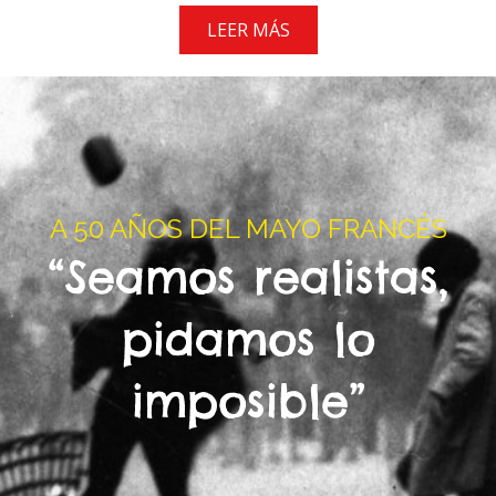
LEER MÁS
A 50 AÑOS DEL MAYO FRANCÉS
“Seamos realistas,
pidamos lo
imposible”