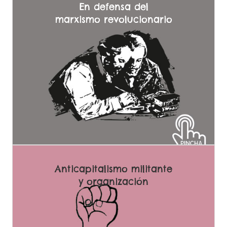
En defensa del
marxismo revolucionario
Luchamos por la defensa del legado teórico del marxismo
revolucionario frente a las tergiversaciones reformistas y
estalinistas. Queremos conquistar las herramientas teóricas
y estratégicas del marxismo en base a las lecciones y
experiencias de más de dos siglos de combates de la clase
trabajadora para proponernos transformar el mundo de
forma revolucionaria.
Anticapitalismo militante
y organización
Anticapitalismo para acabar con este sistema que no tiene
nada que ofrecernos. Queremos un mundo sin opresión ni
explotación, poniendo la riqueza al servicio de la mayoría y
no al de engordar las ganancias de un puñado de