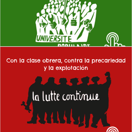
estudiantes expulsados por no poder pagarse los estudios. Por una
universidad radicalmente democrática y bajo control de
estudiantes, profesores y trabajadores con mayoría estudiantil, sin
empresarios ni privilegios para la casta universitaria.
Con la clase obrera, contra la precariedad
y la explotación
Queremos poner fin a la precariedad laboral, el desempleo, los
salarios de miseria y por unas pensiones y servicios públicos
gratuitos y de calidad. Luchamos por la unidad obrero-estudiantil y
por ser parte de todas las luchas de las y los trabajadores y
sectores populares que se movilizan contra los desahucios, la
pobreza y el resto de las reivindicaciones populares.