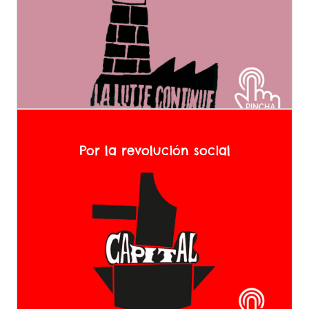
capitalistas. Como parte de esta tarea consideramos que
hay que pelear también por construir una gran organización
revolucionaria de la clase trabajadora, las mujeres y la
juventud.
Por la revolución social
A 50 años del mayo francés -esa gran oleada revolucionaria
que sacudió al mundo-, queremos retomar las mejores
tradiciones de lucha y autoorganización del movimiento
estudiantil y de mujeres para luchar junto a la clase
trabajadora para poner en jaque a este sistema. Por ellos
luchamos por la revolución social y el comunismo.