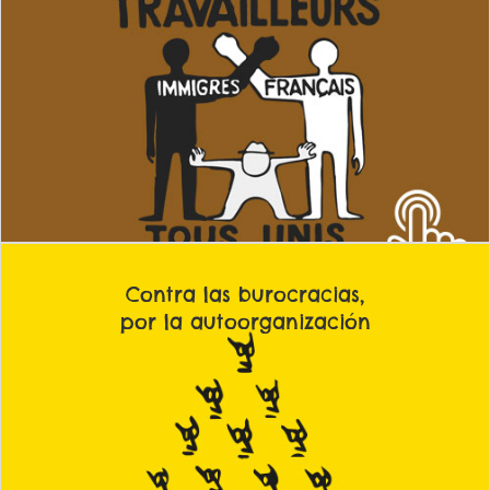
Queremos construir una juventud antiimperialista, antirracista e
internacionalista, que luche contra la opresión ejercida por el
Estado español, la Corona y sus multinacionales en los países
semicoloniales, contra sus intervenciones militares. Luchamos por
plenos derechos para las y los inmigrantes y por la derogación de
las xenófobas leyes de extranjería. Por el derecho de
autodeterminación a todos los pueblos del Estado español.
Contra las burocracias,
por la autoorganización
Defendemos la lucha por un movimiento estudiantil de base,
combativo y democrático, basado en asambleas y coordinadoras,
con libertad de tendencias y opiniones que busque la confluencia
entre todos los estudiantes de medias, FP y universidad, y retome la
bandera de la unidad obrero-estudiantil. Combatimos por que la
clase obrera y la juventud se autoorganice, contra todas las las
burocracias sindicales y políticas.